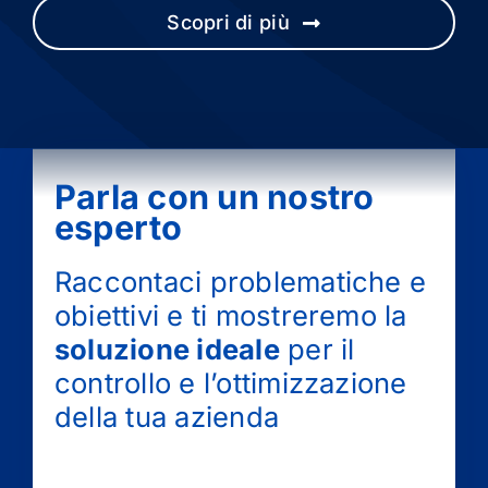
Scopri di più
Parla con un nostro
esperto
Raccontaci problematiche e
obiettivi e ti mostreremo la
soluzione ideale
per il
controllo e l’ottimizzazione
della tua azienda