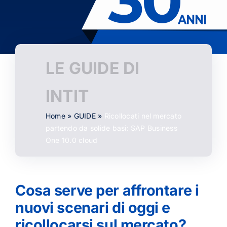
LE GUIDE DI
INTIT
Home
»
GUIDE
»
Ricollocati nel mercato
partendo da solide basi: SAP Business
One 10.0 cloud
Cosa serve per affrontare i
nuovi scenari di oggi e
ricollocarsi sul mercato?