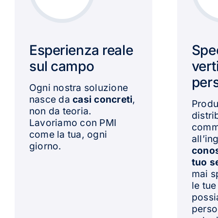
Esperienza reale
Spe
sul campo
vert
per
Ogni nostra soluzione
nasce da
casi concreti
,
Produ
non da teoria.
distr
Lavoriamo con PMI
comm
come la tua, ogni
all’in
giorno.
conos
tuo s
mai s
le tu
poss
perso