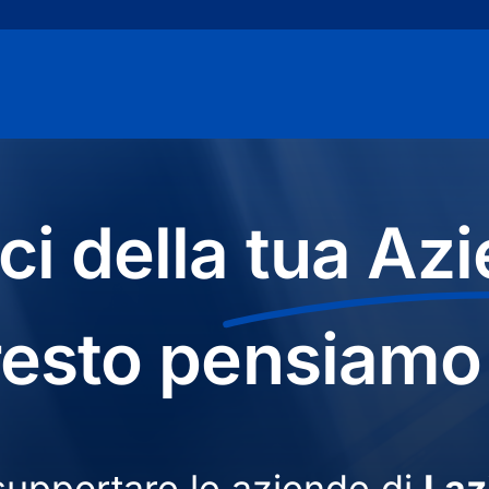
ci della
tua Azi
resto pensiamo
 supportare le aziende di
Laz