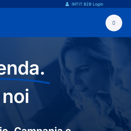
INTIT B2B Login
enda.
 noi
io
,
Campania e