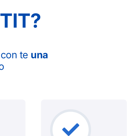
NTIT?
 con te
una
o