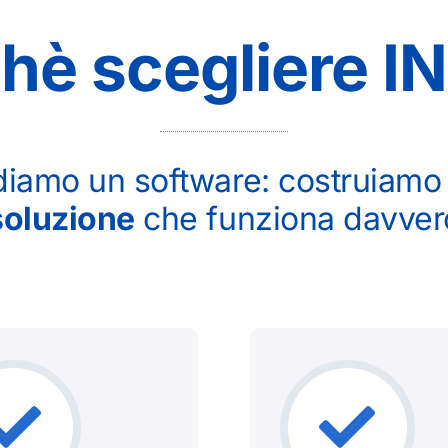
hè scegliere I
diamo un software: costruiamo
soluzione
che funziona davver