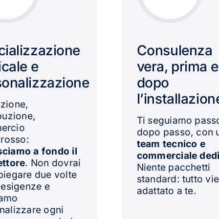
cializzazione
Consulenza
icale e
vera, prima e
sonalizzazione
dopo
l’installazion
zione,
ibuzione,
Ti seguiamo pass
ercio
dopo passo, con 
grosso:
team tecnico e
ciamo a fondo il
commerciale ded
ettore
. Non dovrai
Niente pacchetti
piegare due volte
standard: tutto vi
e esigenze e
adattato a te.
iamo
nalizzare ogni