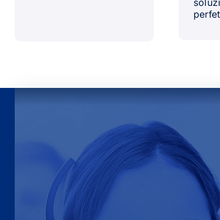
soluz
perfet