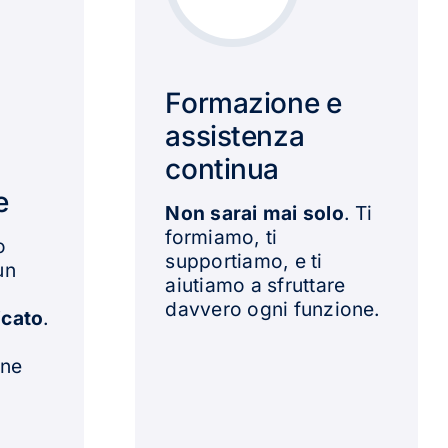
Formazione e
assistenza
continua
e
Non sarai mai solo
. Ti
formiamo, ti
o
supportiamo, e ti
un
aiutiamo a sfruttare
davvero ogni funzione.
icato
.
ene