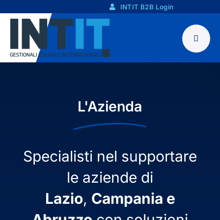
Skip
INTIT B2B Login
to
content
L'Azienda
Specialisti nel supportare
le aziende di
Lazio
,
Campania e
Abruzzo
con soluzioni