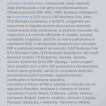
imprese manifatturiere
, commerciali, retail, medicali,
della distribuzione e del settore idrotermosanitario.
Offriamo soluzioni ERP, MES, CRM, Business Intelligence
ed
e-commerce B2B
tra cui SAP Business One, Beas,
NTS Business Experience e QUISTA, progettate per
supportare la digitalizzazione dei processi aziendali,
l’automazione della produzione, la gestione avanzata del
magazzino e il controllo efficiente di vendite, acquisti,
contabilità e logistica. QUISTA, la nostra piattaforma e-
commerce B2B, è nativamente integrata con i principali
ERP e gestionali presenti sul mercato: SAP Business One,
NTS Business Cube, NTS Business Experience, Microsoft
Business Central, TS Enterprise, Alyante, Gamma,
eSolver Sistemi ed Extra ERP Albalog. I nostri progetti
sono scalabili da 2 a oltre 100 postazioni e comprendono
licenze demo gratuite, servizi di consulenza dedicata,
personalizzazione funzionale, supporto tecnico
continuativo e formazione operativa.
Lavoriamo al fianco di PMI e aziende in crescita con un
approccio flessibile, modulare e orientato ai risultati.
Lavoriamo in Lazio (Roma, Frosinone, Latina, Viterbo),
Campania (Napoli, Salerno, Avellino), Abruzzo (L’Aquila,
Pescara), Basilicata, Lombardia, Piemonte e Veneto,