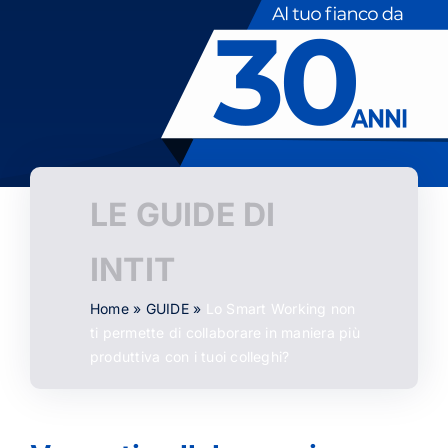
LE GUIDE DI
INTIT
Home
»
GUIDE
»
Lo Smart Working non
ti permette di collaborare in maniera più
produttiva con i tuoi colleghi?