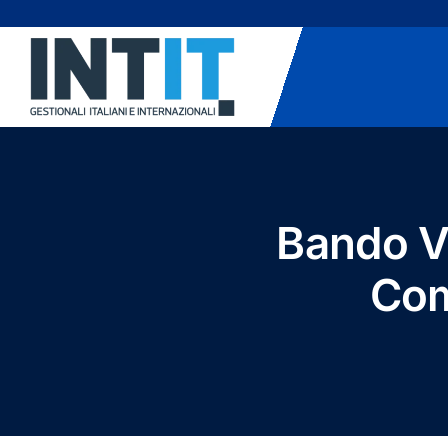
Skip
to
content
Bando V
Com