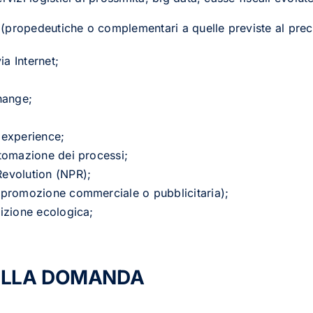
E
(propedeutiche o complementari a quelle previste al prec
a Internet;
change;
 experience;
utomazione dei processi;
Revolution (NPR);
a promozione commerciale o pubblicitaria);
sizione ecologica;
DELLA DOMANDA