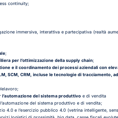
ess continuity;
azione immersiva, interattiva e partecipativa (realtà aumen
ale
;
filiera per l’ottimizzazione della supply chain
;
tione e il coordinamento dei processi aziendali con elev
LM, SCM,
CRM
, incluse le tecnologie di tracciamento, a
elelavoro;
er l’automazione del sistema produttivo
e di vendita
 l’automazione del sistema produttivo e di vendita;
io 4.0 e l’esercizio pubblico 4.0 (vetrina intelligente, sens
vizi logistici di prossimità, big data, casse fiscali evolute