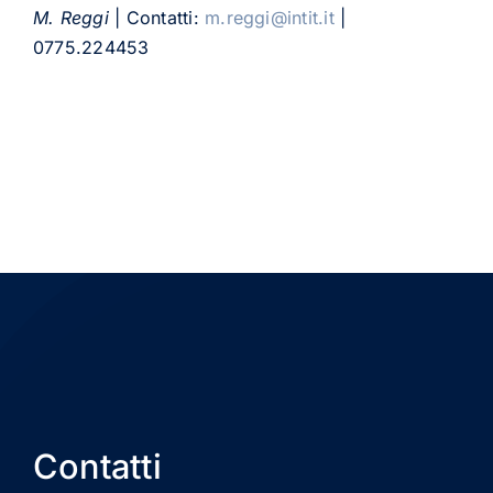
M. Reggi
| Contatti:
m.reggi@intit.it
|
0775.224453
Contatti