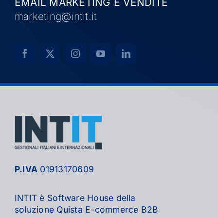
EMAIL MARKETING E VENDITE
marketing@intit.it
P.IVA
01913170609
INTIT è Software House della
soluzione Quista E-commerce B2B