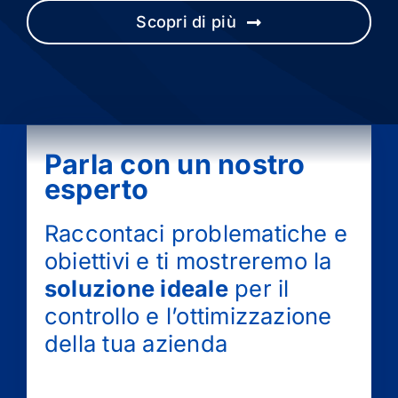
Scopri di più
Parla con un nostro
esperto
Raccontaci problematiche e
obiettivi e ti mostreremo la
soluzione ideale
per il
controllo e l’ottimizzazione
della tua azienda